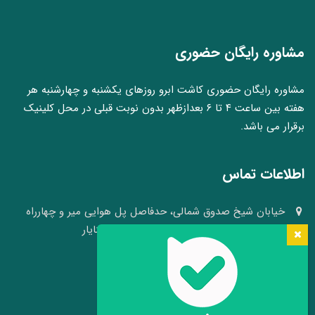
مشاوره رایگان حضوری
مشاوره رایگان حضوری کاشت ابرو روزهای یکشنبه و چهارشنبه هر
هفته بین ساعت ۴ تا ۶ بعدازظهر بدون نوبت قبلی در محل کلینیک
برقرار می باشد.
اطلاعات تماس
خیابان شیخ صدوق شمالی، حدفاصل پل هوایی میر و چهارراه
وکلا، نبش کوچه ۴۱، کلینیک پوست و مو سینایار
03136640008 - 09109105484
info[at]hairheadface.com