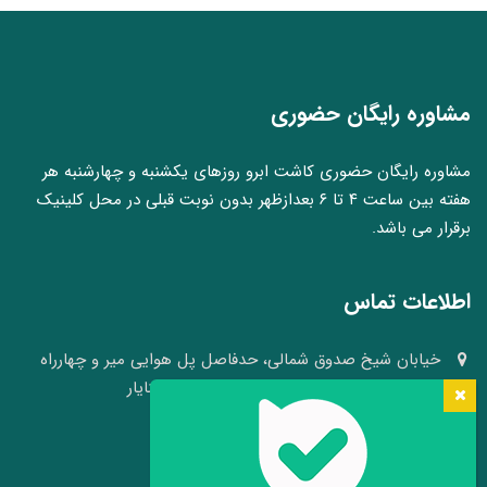
مشاوره رایگان حضوری
مشاوره رایگان حضوری کاشت ابرو روزهای یکشنبه و چهارشنبه هر
هفته بین ساعت ۴ تا ۶ بعدازظهر بدون نوبت قبلی در محل کلینیک
برقرار می باشد.
اطلاعات تماس
خیابان شیخ صدوق شمالی، حدفاصل پل هوایی میر و چهارراه
وکلا، نبش کوچه ۴۱، کلینیک پوست و مو سینایار
03136640008 - 09109105484
info[at]hairheadface.com