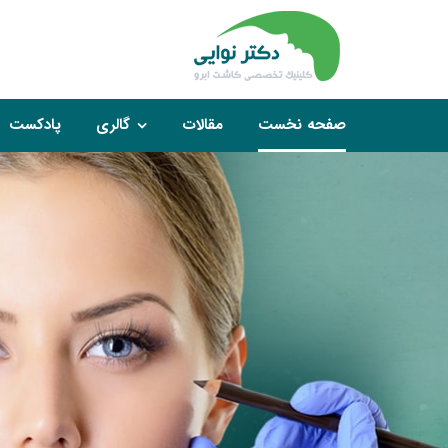
صفحه نخست
مقالات
گالری
پادکست