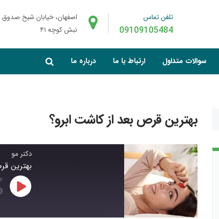
تلفن تماس
اصفهان، خیابان شیخ صدوق 
09109105484
نبش کوچه ۴۱
سوالات متداول
ارتباط با ما
درباره ما
بهترین قرص بعد از کاشت ابرو؟
دکتر مو
بهترین قر