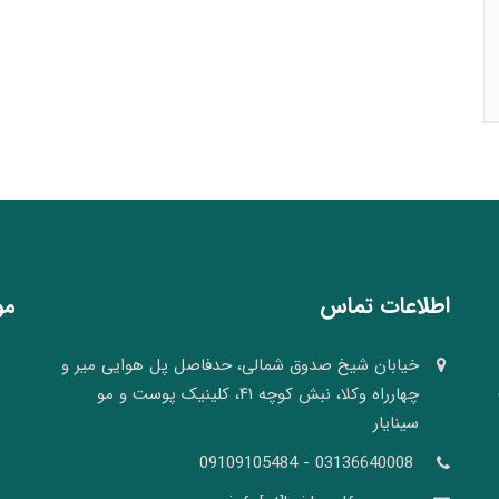
اطلاعات تماس
مو
خیابان شیخ صدوق شمالی، حدفاصل پل هوایی میر و
چهارراه وکلا، نبش کوچه ۴۱، کلینیک پوست و مو
سینایار
03136640008 - 09109105484