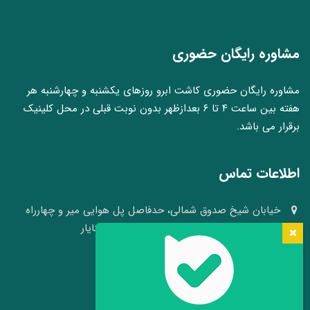
مشاوره رایگان حضوری
مشاوره رایگان حضوری کاشت ابرو روزهای یکشنبه و چهارشنبه هر
هفته بین ساعت ۴ تا ۶ بعدازظهر بدون نوبت قبلی در محل کلینیک
برقرار می باشد.
اطلاعات تماس
خیابان شیخ صدوق شمالی، حدفاصل پل هوایی میر و چهارراه
وکلا، نبش کوچه ۴۱، کلینیک پوست و مو سینایار
03136640008 - 09109105484
info[at]hairheadface.com