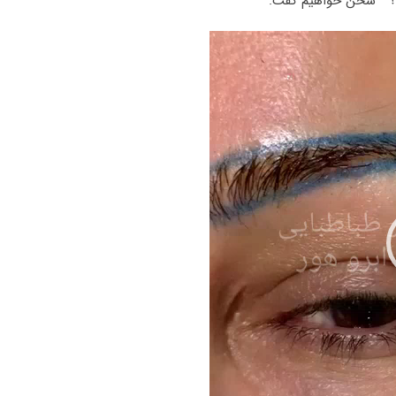
رد؟ ” سخن خواهیم گفت.