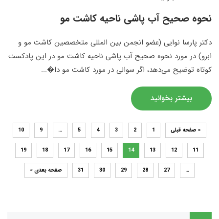
نحوه صحیح آب پاشی ناحیه کاشت مو
دکتر پارسا نوایی (عضو انجمن بین المللی متخصصین کاشت مو و
ابرو) در مورد نحوه صحیح آب پاشی ناحیه کاشت مو در این پادکست
کوتاه توضیح می‌‌دهد، اگر سوالی در مورد کاشت مو دا�...
بیشتر بخوانید
« صفحه قبلی
1
2
3
4
5
…
9
10
19
18
17
16
15
14
13
12
11
…
27
28
29
30
31
صفحه بعدی »