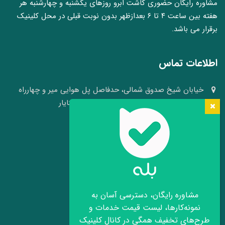
مشاوره رایگان حضوری کاشت ابرو روزهای یکشنبه و چهارشنبه هر
هفته بین ساعت ۴ تا ۶ بعدازظهر بدون نوبت قبلی در محل کلینیک
برقرار می باشد.
اطلاعات تماس
خیابان شیخ صدوق شمالی، حدفاصل پل هوایی میر و چهارراه
وکلا، نبش کوچه ۴۱، کلینیک پوست و مو سینایار
03136640008 - 09109105484
info[at]hairheadface.com
موقعیت کلینیک روی نقشه
مشاوره رایگان، دسترسی آسان به
نمونه‌کارها، لیست قیمت خدمات و
طرح‌های تخفیف همگی در کانال کلینیک