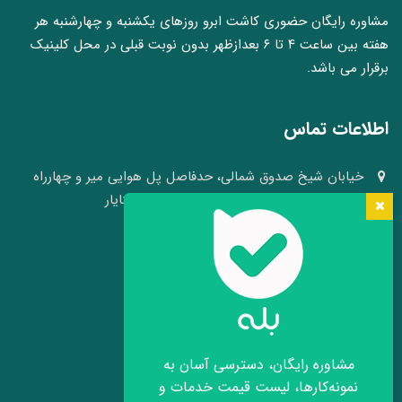
مشاوره رایگان حضوری کاشت ابرو روزهای یکشنبه و چهارشنبه هر
هفته بین ساعت ۴ تا ۶ بعدازظهر بدون نوبت قبلی در محل کلینیک
برقرار می باشد.
اطلاعات تماس
خیابان شیخ صدوق شمالی، حدفاصل پل هوایی میر و چهارراه
وکلا، نبش کوچه ۴۱، کلینیک پوست و مو سینایار
03136640008 - 09109105484
info[at]hairheadface.com
موقعیت کلینیک روی نقشه
مشاوره رایگان، دسترسی آسان به
نمونه‌کارها، لیست قیمت خدمات و