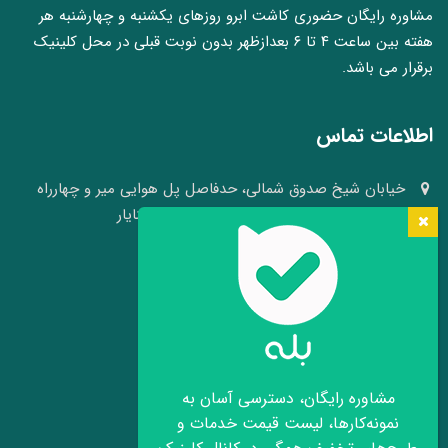
مشاوره رایگان حضوری کاشت ابرو روزهای یکشنبه و چهارشنبه هر
هفته بین ساعت ۴ تا ۶ بعدازظهر بدون نوبت قبلی در محل کلینیک
برقرار می باشد.
اطلاعات تماس
خیابان شیخ صدوق شمالی، حدفاصل پل هوایی میر و چهارراه
وکلا، نبش کوچه ۴۱، کلینیک پوست و مو سینایار
03136640008 - 09109105484
info[at]hairheadface.com
موقعیت کلینیک روی نقشه
مشاوره رایگان، دسترسی آسان به
نمونه‌کارها، لیست قیمت خدمات و