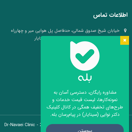
اطلاعات تماس
خیابان شیخ صدوق شمالی، حدفاصل پل هوایی میر و چهارراه
وکلا، نبش کوچه ۴۱، کلینیک پوست و مو سینایار
03136640008 - 09109105484
info[at]hairheadface.com
موقعیت کلینیک روی نقشه
مشاوره رایگان، دسترسی آسان به
نمونه‌کارها، لیست قیمت خدمات و
طرح‌های تخفیف همگی در کانال کلینیک
دکتر نوایی (سینایار) در پیام‌رسان بله.
Dr-Navaei Clinic - 2026
تماس با ما
پیوستن