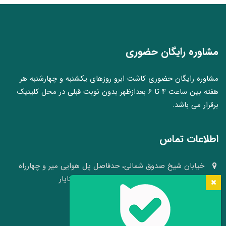
مشاوره رایگان حضوری
مشاوره رایگان حضوری کاشت ابرو روزهای یکشنبه و چهارشنبه هر
هفته بین ساعت ۴ تا ۶ بعدازظهر بدون نوبت قبلی در محل کلینیک
برقرار می باشد.
اطلاعات تماس
خیابان شیخ صدوق شمالی، حدفاصل پل هوایی میر و چهارراه
وکلا، نبش کوچه ۴۱، کلینیک پوست و مو سینایار
03136640008 - 09109105484
info[at]hairheadface.com