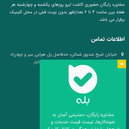
مشاوره رایگان حضوری کاشت ابرو روزهای یکشنبه و چهارشنبه هر
هفته بین ساعت ۴ تا ۶ بعدازظهر بدون نوبت قبلی در محل کلینیک
برقرار می باشد.
اطلاعات تماس
خیابان شیخ صدوق شمالی، حدفاصل پل هوایی میر و چهارراه
وکلا، نبش کوچه ۴۱، کلینیک پوست و مو سینایار
03136640008 - 09109105484
info[at]hairheadface.com
موقعیت کلینیک روی نقشه
مشاوره رایگان، دسترسی آسان به
نمونه‌کارها، لیست قیمت خدمات و