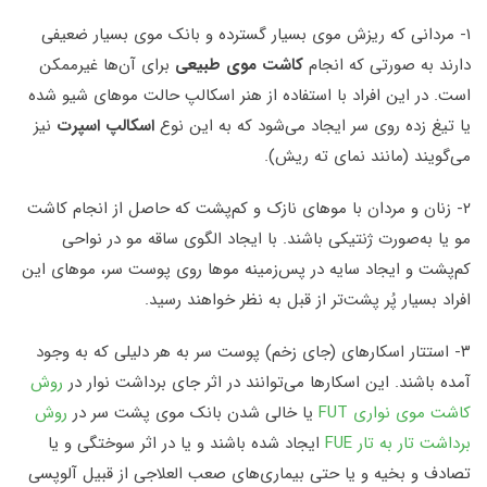
۱- مردانی که ریزش موی بسیار گسترده و بانک موی بسیار ضعیفی
دارند به صورتی که انجام
کاشت موی طبیعی
برای آن‌ها غیرممکن
است. در این افراد با استفاده از هنر اسکالپ حالت موهای شیو شده
یا تیغ زده روی سر ایجاد می‌شود که به این نوع
اسکالپ اسپرت
نیز
می‌گویند (مانند نمای ته ریش).
۲- زنان و مردان با موهای نازک و کم‌پشت که حاصل از انجام کاشت
مو یا به‌صورت ژنتیکی باشند. با ایجاد الگوی ساقه مو در نواحی
کم‌پشت و ایجاد سایه در پس‌زمینه موها روی پوست سر، موهای این
افراد بسیار پُر پشت‌تر از قبل به نظر خواهند رسید.
۳- استتار اسکارهای (جای زخم) پوست سر به هر دلیلی که به وجود
آمده باشند. این اسکارها می‌توانند در اثر جای برداشت نوار در
روش
کاشت موی نواری FUT
یا خالی شدن بانک موی پشت سر در
روش
برداشت تار به تار FUE
ایجاد شده باشند و یا در اثر سوختگی و یا
تصادف و بخیه و یا حتی بیماری‌های صعب العلاجی از قبیل آلوپسی