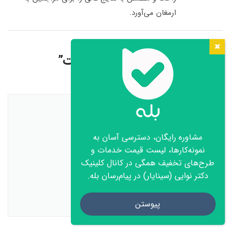
ارمغان می‌آورد.
38 نظر در مورد “
اسکالپ سر چیست
”
کسری حق شناس
گفت:
31 خرداد, 1399 در 5:22 ب.ظ
مشاوره رایگان، دسترسی آسان به
سلام وقت بخیر آقای دکتر
نمونه‌کارها، لیست قیمت خدمات و
مطلب بسیار خوب و مفیدی بود
طرح‌های تخفیف همگی در کانال کلینیک
دکتر نوایی (سینایار) در پیام‌رسان بله.
سپاسگزارم بابت اطلاعاتی که منتشر کردید
پاسخ
تماس با ما
پیوستن
Open