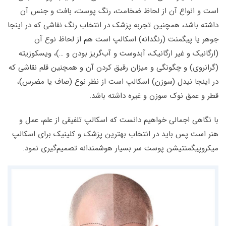
است و انواع آن از لحاظ ضخامت، رنگ پوست، بافت و جنس آن
داشته باشد، همچنین تجربه پزشک در انتخاب رنگ نقاشی که در اینجا
جوهر یا پیگمنت (رنگدانه) اسکالپ است هم از لحاظ نوع آن
(ارگانیک و غیر ارگانیک، آبدوست و آب‌گریز بودن و …)، ویسکوزیته
(گرانروی) و چگونگی و میزان رقیق کردن آن و همچنین قلم نقاشی که
در اینجا نیدل (سوزن) اسکالپ است از نظر نوع (صاف یا مضرس)،
قطر و عمق نوک سوزن و غیره داشته باشد.
با نگاهی اجمالی خواهیم دانست که اسکالپ تلفیقی از علم، عمل و
هنر است پس باید در انتخاب بهترین پزشک و کلینیک برای اسکالپ
میکروپیگمنتیشن پوست سر بسیار هوشمندانه تصمیم‌گیری نمود.