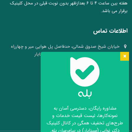
هفته بین ساعت ۴ تا ۶ بعدازظهر بدون نوبت قبلی در محل کلینیک
برقرار می باشد.
اطلاعات تماس
خیابان شیخ صدوق شمالی، حدفاصل پل هوایی میر و چهارراه
وکلا، نبش کوچه ۴۱، کلینیک پوست و مو سینایار
03136640008 - 09109105484
info[at]hairheadface.com
موقعیت کلینیک روی نقشه
مشاوره رایگان، دسترسی آسان به
نمونه‌کارها، لیست قیمت خدمات و
طرح‌های تخفیف همگی در کانال کلینیک
دکتر نوایی (سینایار) در پیام‌رسان بله.