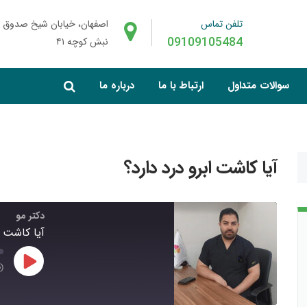
تلفن تماس
اصفهان، خیابان شیخ صدوق 
09109105484
نبش کوچه ۴۱
سوالات متداول
ارتباط با ما
درباره ما
آیا کاشت ابرو درد دارد؟
دکتر مو
آیا کاشت ا