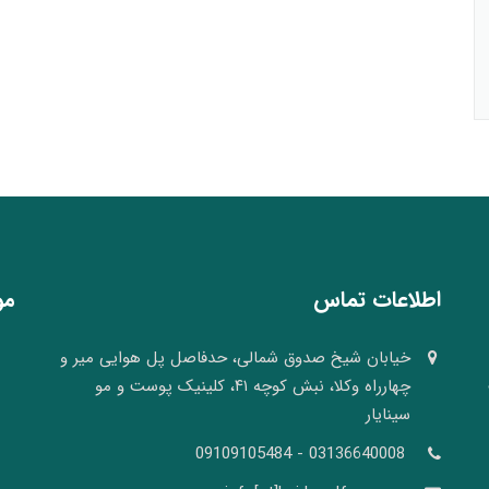
اطلاعات تماس
مو
خیابان شیخ صدوق شمالی، حدفاصل پل هوایی میر و
چهارراه وکلا، نبش کوچه ۴۱، کلینیک پوست و مو
سینایار
03136640008 - 09109105484