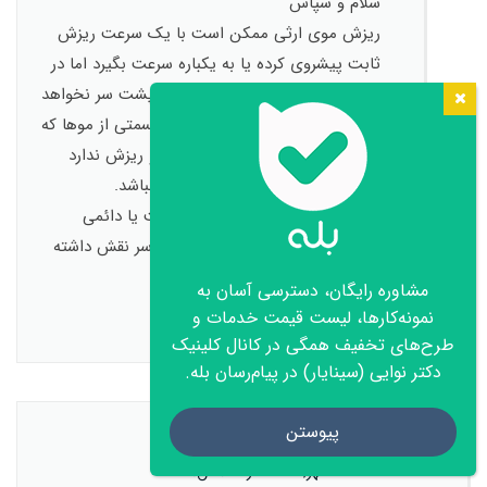
سلام و سپاس
ریزش موی ارثی ممکن است با یک سرعت ریزش
ثابت پیشروی کرده یا به یکباره سرعت بگیرد اما در
هر دو صورت تاثیری بر بانک موی پشت سر نخواهد
داشت چون اساسا بانک مو یعنی قسمتی از موها که
تحت تاثیر هورمون قرار نمی گیرد و ریزش ندارد
پس نگران از دست رفتن بانک مو نباشد.
از طرف دیگر کرونا هم بصورت موقت یا دائمی
ممکن است در تشدید ریزش موی سر نقش داشته
باشد.
مشاوره رایگان، دسترسی آسان به
نمونه‌کارها، لیست قیمت خدمات و
پاسخ
طرح‌های تخفیف همگی در کانال کلینیک
دکتر نوایی (سینایار) در پیام‌رسان بله.
تماس با ما
پیوستن
Mohamad
گفت:
28 مهر, 1401 در 4:57 ق.ظ
Open