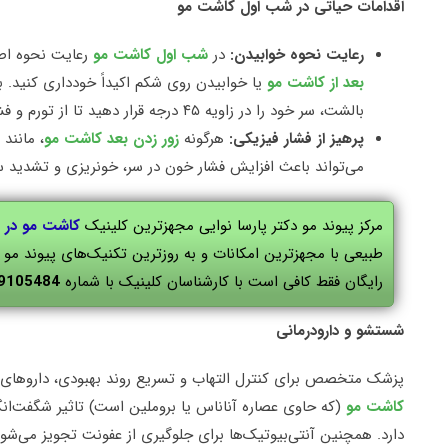
اقدامات حیاتی در شب اول کاشت مو
رعایت نحوه خوابیدن:
در
شب اول کاشت مو
رعایت نحوه اص
بعد از کاشت مو
یا خوابیدن روی شکم اکیداً خودداری کنید. بای
بالشت، سر خود را در زاویه ۴۵ درجه قرار دهید تا از تورم و فشار بر ناحیه پشت سر کاسته شود.
پرهیز از فشار فیزیکی:
هرگونه
زور زدن بعد کاشت مو
، مانند
می‌تواند باعث افزایش فشار خون در سر، خونریزی و تشدید
مرکز پیوند مو دکتر پارسا نوایی مجهزترین کلینیک
کاشت مو در 
طبیعی با مجهزترین امکانات و به روزترین تکنیک‌های پیوند م
رایگان فقط کافی است با کارشناسان کلینیک با شماره
9105484
شستشو و دارودرمانی
پزشک متخصص برای کنترل التهاب و تسریع روند بهبودی، داروهای
کاشت مو
(که حاوی عصاره آناناس یا بروملین است) تاثیر شگفت‌ا
دارد. همچنین آنتی‌بیوتیک‌ها برای جلوگیری از عفونت تجویز می‌شو