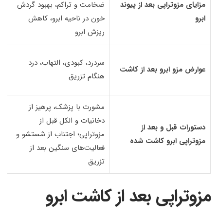
مزایای مزوتراپی بعد از پیوند
ضخامت و تراکم، بهبود گردش
بر
ابرو
خون در ناحیه ابرو، کاهش
ا
ریزش ابرو
عو
سردرد، کبودی، التهاب، درد
عوارض مزو ابرو بعد از کاشت
با
هنگام تزریق
کا
مشورت با پزشک، پرهیز از
دخانیات و الکل قبل از
مص
دستورات قبل و بعد از
مزوتراپی؛ اجتناب از شستشو و
کم
مزوتراپی ابرو کاشت شده
فعالیت‌های سنگین بعد از
و 
تزریق
مزوتراپی بعد از کاشت ابرو