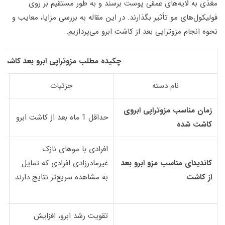
مغذی به لایه‌های عمقی پوست برسند و به طور مستقیم بر روی
فولیکول‌های مو تأثیر بگذارند. در این مقاله به بررسی مزایا، معایب و
نحوه انجام مزوتراپی بعد از کاشت ابرو می‌پردازیم.
چکیده مطلب مزوتراپی ابرو بعد کاشت
نام دسته
جزئیات
زمان مناسب مزوتراپی ابروی
بر
حداقل 1 ماه بعد از کاشت ابرو
کاشت شده
ال
افرادی با موهای نازک
بر
کاندیدای مناسب مزو ابرو بعد
غیرمادرزادی افرادی که تمایل
اب
از کاشت
به مشاهده سریع‌تر نتایج دارند
نت
ا
تقویت رشد ابرو، افزایش
نت