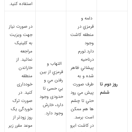
استفاده کنید.
دلمه و
قرمزي در
در صورت نیاز
منطقه كاشت
جهت ویزیت
وجود
به کلینیک
دارد.تورم
مراجعه
درناحيه
نمائید. از
التهاب و
پيشاني ظاهر
خاراندن
قرمزي از بين
شده و به
منطقه
رفتن مي و
روز دوم تا
طرف صورت
خودداری
بي حسی تا
ششم
پيش مي رود
کنید. در
حدودی وجود
حتي تا چشم
صورت ترک
دارد، خارش
ها هم ممكن
خوردگی یک
وجود دارد.
است برسد.
روز زودتر از
در کاشت ابرو
موعد مقرر زیر