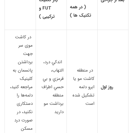
( در همه
FUT و
تکنیک ها )
ترکیبی )
در کاشت
موی سر
جهت
اندكي درد،
برداشتن
در منطقه
التهاب،
پانسمان به
كاشت مو یا
قرمزي و بي
کلینیک
روز اول
ابرو دلمه
حسي اطراف
مراجعه کنید،
تشكيل شده
منطقه
دلمه‌ها را
است
برداشت مو
دستکاری
داريد
نکنید، در
صورت درد
مسکن